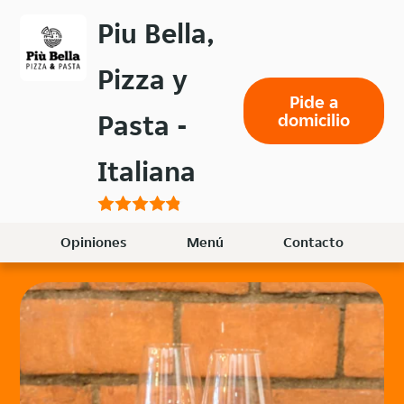
Volver
Piu Bella,
al
menú
Pizza y
principal
Pide a
Pasta -
domicilio
Italiana
Opiniones
Menú
Contacto